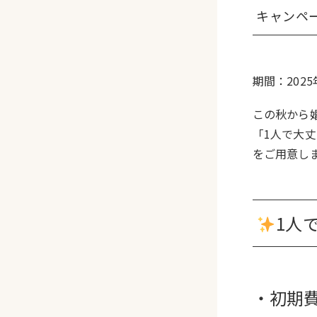
キャンペ
期間：202
この秋から
「1人で大
をご用意し
1人
・初期費用