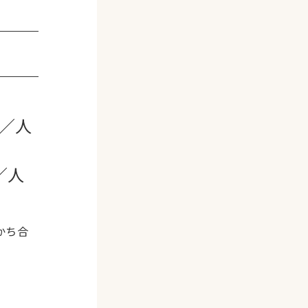
／人
／人
かち合