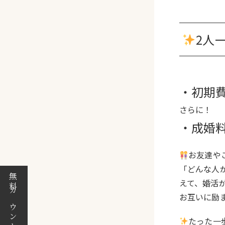
2人
・初期費用
さらに！
・成婚料 
お友達や
「どんな人
無料カウンセリング
えて、婚活
お互いに励
たった一