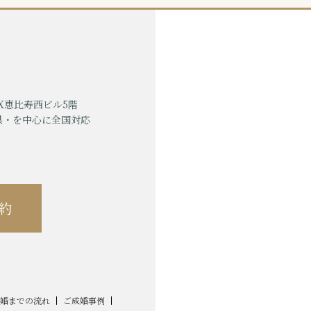
EX恵比寿西ビル5階
県・を中心に全国対応
約
婚までの流れ
ご成婚事例